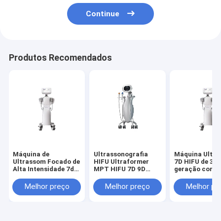
Continue
Produtos Recomendados
Máquina de
Ultrassonografia
Máquina Ultra
Ultrassom Focado de
HIFU Ultraformer
7D HIFU de 3a
Alta Intensidade 7d
MPT HIFU 7D 9D
geração com 
HIFU para
MMFU 10 cartuchos
sondas para a
Levantamento,
MMFU para o aperto
da pele facial 
Melhor preço
Melhor preço
Melhor pr
Aperto de Pele e
eficaz da pele e
corporal,
Redução de Gordura
rejuvenescimento
levantamento 
Não Invasivos com
facial Rosto / Olhos /
modelagem de
Sondas de
Pescoço / Pernas /
contorno, red
Tratamento Facial e
Braços
de gordura e e