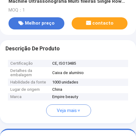
Machine Ultrassonografia Multi fileiras Single Row
Ring Row HIFU Cartuchos
MOQ：1
Melhor preço
contacto
Descrição De Produto
Certificação
CE, ISO13485
Detalhes da
Caixa de alumínio
embalagem
Habilidade da fonte
1000 unidades
Lugar de origem
China
Marca
Empire beauty
Veja mais