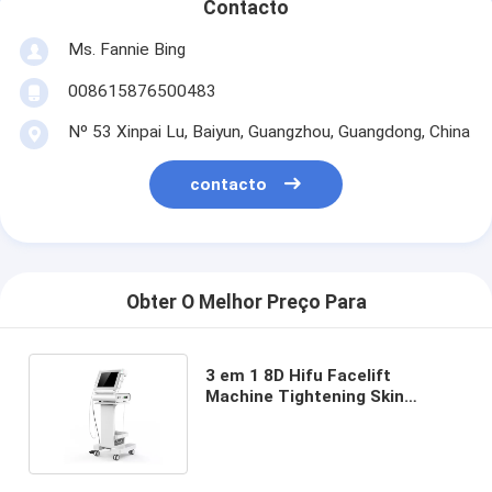
Contacto
Ms. Fannie Bing
008615876500483
Nº 53 Xinpai Lu, Baiyun, Guangzhou, Guangdong, China
contacto
Obter O Melhor Preço Para
3 em 1 8D Hifu Facelift
Machine Tightening Skin
Machine Ultrassonografia Multi
fileiras Single Row Ring Row
HIFU Cartuchos