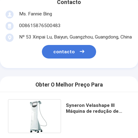
Contacto
Ms. Fannie Bing
008615876500483
Nº 53 Xinpai Lu, Baiyun, Guangzhou, Guangdong, China
contacto
Obter O Melhor Preço Para
Syneron Velashape III
Máquina de redução de
celulite e centímetros
VelaSmooth Vela forma