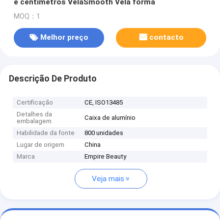
e centímetros VelaSmooth Vela forma
MOQ：1
Melhor preço
contacto
Descrição De Produto
Certificação
CE, ISO13485
Detalhes da
Caixa de alumínio
embalagem
Habilidade da fonte
800 unidades
Lugar de origem
China
Marca
Empire Beauty
Veja mais