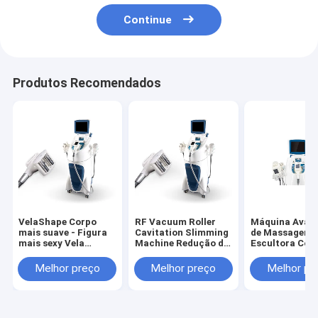
Continue
Produtos Recomendados
VelaShape Corpo
RF Vacuum Roller
Máquina Avan
mais suave - Figura
Cavitation Slimming
de Massagem
mais sexy Vela
Machine Redução de
Escultora Corp
Máquina de beleza
celulite Gordura
em 1 com Cavi
do corpo mais suave
Perda de peso Pele
Ultrassônica, 
Melhor preço
Melhor preço
Melhor pr
apertada Corpo
Vácuo, Velash
suave
Criolipólise