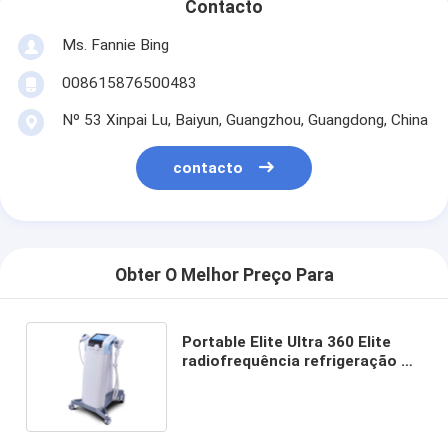
Contacto
Ms. Fannie Bing
008615876500483
Nº 53 Xinpai Lu, Baiyun, Guangzhou, Guangdong, China
contacto
Obter O Melhor Preço Para
Portable Elite Ultra 360 Elite
radiofrequência refrigeração de
energia ultra-som 3 em 1
máquina de emagrecimento de
pele apertar