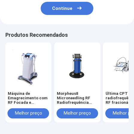
Continue
Produtos Recomendados
Máquina de
Morpheus8
Última CPT de
Emagrecimento com
Microneedling RF
radiofrequênc
RF Focada e
Radiofrequência
RF fracionária
Ultrassom para
Tratamento de
redução de rug
Redução de Celulite
rejuvenescimento da
redução da cel
Melhor preço
Melhor preço
Melhor pr
Elite Ultra 360 Elite
pele