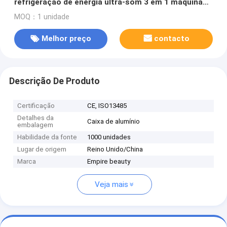
refrigeração de energia ultra-som 3 em 1 máquina
de emagrecimento de pele apertar
MOQ：1 unidade
Melhor preço
contacto
Descrição De Produto
Certificação
CE, ISO13485
Detalhes da
Caixa de alumínio
embalagem
Habilidade da fonte
1000 unidades
Lugar de origem
Reino Unido/China
Marca
Empire beauty
Veja mais